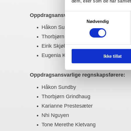
dem, eller som de har samlet
Samtykkevalg
Oppdragsansvarlige statsautoriserte rev
Nødvendig
Håkon Sundby
Thorbjørn Grindhaug
Eirik Skjølberg
Eugenia Krogsvold
Ikke tillat
Oppdragsansvarlige regnskapsførere:
Håkon Sundby
Thorbjørn Grindhaug
Karianne Prestesæter
Nhi Nguyen
Tone Merethe Kletvang