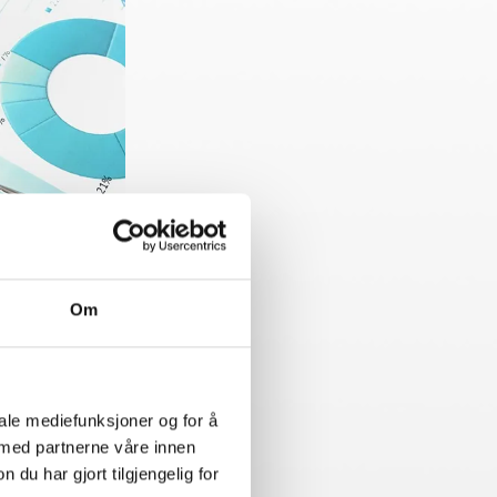
Om
ntall ansatte
iale mediefunksjoner og for å
21
20
 med partnerne våre innen
23
u har gjort tilgjengelig for