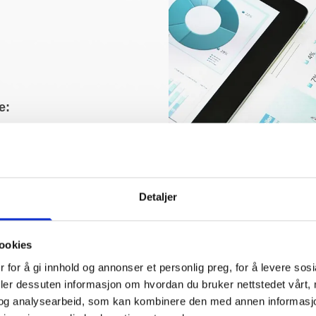
e:
 352
Detaljer
Omsetning:
ookies
År
Omsetning TNOK
A
 for å gi innhold og annonser et personlig preg, for å levere sos
2024
35.560
2023
34.786
deler dessuten informasjon om hvordan du bruker nettstedet vårt,
2022
31.739
og analysearbeid, som kan kombinere den med annen informasjon d