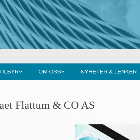
 TILBYR
OM OSS
NYHETER & LENKER
maet Flattum & CO AS