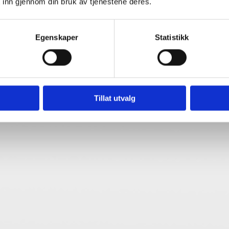
 inn gjennom din bruk av tjenestene deres.
isorer:
Egenskaper
Statistikk
Tillat utvalg