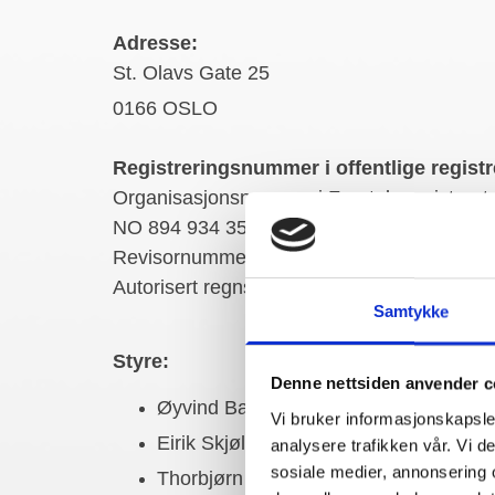
Adresse:
St. Olavs Gate 25
0166 OSLO
Registreringsnummer i offentlige registr
Organisasjonsnummer i Foretaksregisteret:
NO 894 934 352 MVA
Revisornummer: 894 934 352
Autorisert regnskapsførerselskap: 894 934
Samtykke
Styre:
Denne nettsiden anvender c
Øyvind Baltzersen - Styrets leder
Vi bruker informasjonskapsler
Eirik Skjølberg - Styremedlem
analysere trafikken vår. Vi 
sosiale medier, annonsering 
Thorbjørn Grindhaug - Daglig leder