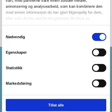
vårt, med partnerne våre innen sosiale medier,
annonsering og analysearbeid, som kan kombinere den
med annen informasjon du har gjort tilgjengelig for dem,
eller som de har samlet inn gjennom din bruk av
tjenestene deres.
Samtykkevalg
Nødvendig
Egenskaper
Revisjonsfirmaet Flattum & Co AS
Statistikk

Organisasjonsnummer 894 934 352
St. Olavs Gate 25

0166 Oslo
Markedsføring
Kontakt oss
Tillat alle
22 98 21 20

post@flattum.no
