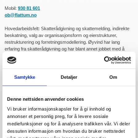
Mobil:
930 81 601
ob@flattum.no
Hovedarbeidsfelt: Skatterådgivning og skattemelding, indirekte
beskatning, valg av organisasjonsform og eierstrukturer,
restrukturering og forretningsmodellering. Øyvind har lang
erfaring fra skatterådgivning og har blant annet jobbet med å
holde kurs innenfor skatt og regnskap for bedrifter og
organisasjoner. Øyvind har bakgrunn fra Skatteetaten, Wolters
Kluwer og Price Waterhouse før han ble ansatt hos oss i 2012.
Samtykke
Detaljer
Om
Denne nettsiden anvender cookies
Vi bruker informasjonskapsler for å gi innhold og
annonser et personlig preg, for å levere sosiale
mediefunksjoner og for å analysere trafikken vår. Vi deler
dessuten informasjon om hvordan du bruker nettstedet