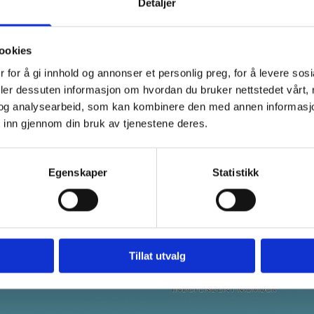
Detaljer
ookies
ført en bachelorgrad ved OsloMet i økonomi og
 for å gi innhold og annonser et personlig preg, for å levere sos
 studiene, jobbet Karó flere år i
deler dessuten informasjon om hvordan du bruker nettstedet vårt,
 og som personlig trener. Rollen som leder
og analysearbeid, som kan kombinere den med annen informasjon d
e som senere førte henne videre til revisjon
 inn gjennom din bruk av tjenestene deres.
Egenskaper
Statistikk
Kontakt oss
Tillat utvalg
22 98 21 20

post@flattum.no
