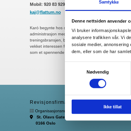
Samtykke
Mobil: 920 83 929
kaj@flattum.no
Denne nettsiden anvender c
Karó begynte hos oss høsten 2025 etter å ha gjennom
Vi bruker informasjonskapsler
administrasjon med profil i regnskap. Før hun startet på
analysere trafikken vår. Vi 
treningsbransjen, både som leder for personlig trening
sosiale medier, annonsering 
vekket interessen for å ta utdanning innen økonomi, no
dem, eller som de har samlet
som et spennende og interessant arbeidsfelt.
Samtykkevalg
Nødvendig
Revisjonsfirmaet Flattum & Co AS
Ikke tillat

Organisasjonsnummer 894 934 352
St. Olavs Gate 25

0166 Oslo