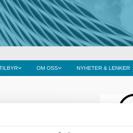
 TILBYR
OM OSS
NYHETER & LENKER