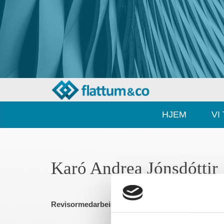
HJEM
VI
Karó Andrea Jónsdóttir
Revisormedarbeider